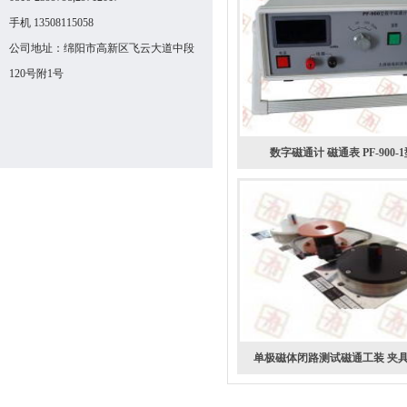
手机 13508115058
公司地址：绵阳市高新区飞云大道中段
120号附1号
数字磁通计 磁通表 PF-900-
单极磁体闭路测试磁通工装 夹