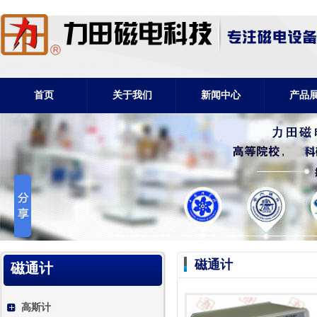
首页
关于我们
新闻中心
产品
磁通计
磁通计
高斯计