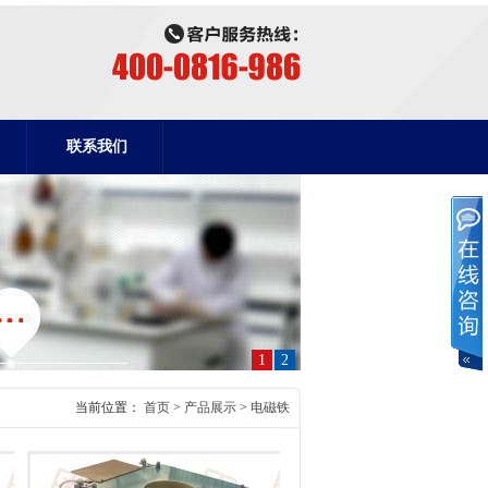
联系我们
1
2
当前位置：
首页
>
产品展示
>
电磁铁