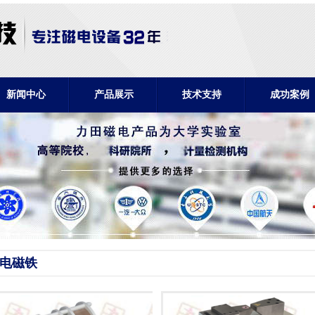
新闻中心
产品展示
技术支持
成功案例
电磁铁