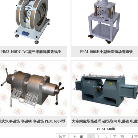
HM3-100DC/AC型三维赫姆霍兹线圈
PEM-1006H小型垂直磁场电磁铁
卧式水冷磁场 电磁铁 电磁场 PEM-6007型
大空间磁场热处理 磁场取向 电磁铁 电磁
PEM-240型
首页
上一页
1
2
3
下一页
末页