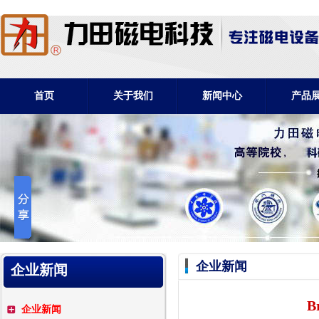
首页
关于我们
新闻中心
产品
企业新闻
企业新闻
企业新闻