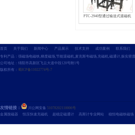
PTC-2940型通过输送式退磁机
首页
关于我们
新闻中心
产品展示
技术支持
成功案例
联系我们
专利产品：强磁场电磁铁,梯度磁场,节能退磁机,麦克斯韦磁场,充磁机,磁通计,振实密
公司地址：绵阳市高新区飞云大道中段120号附1号
版权所有：
蜀ICP备11022774号-7
友情链接：
川公网安备
51078202110006号
金属脫磁器
恒压快速充磁机
超稳定磁通计
高斯计专业网站
稳恒电磁铁磁场