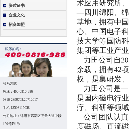
术应用研究所、
资质证书
—四川绵阳。绵
企业文化
基地，拥有中国
招商加盟
心、中国电子科
技大学等国防科
集团等工业产业
力田公司自2
余载，拥有42
权，是集研发、
联系方式
力田公司是一
热线：400-0816-986
是国内磁电行业
0816-2399798,29712017
疗、科研等领域
手机 13508115058
公司团队认真
公司地址：绵阳市高新区飞云大道中段
120号附1号
度磁场、直流磁