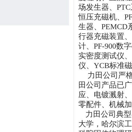
场发生器、PTC
恒压充磁机、P
生器、PEMC
行器充磁装置、P
计、PF-900
实密度测试仪、
仪、YCB标准
力田公司严格
田公司产品已广
应、电镀溅射、
零配件、机械加
力田公司典型
大学，哈尔滨工